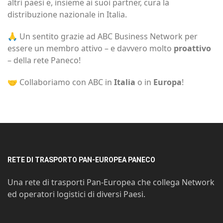
altri paesi e, insieme ai suoi partner, cura la
distribuzione nazionale in Italia.
🙏 Un sentito grazie ad ABC Business Network per
essere un membro attivo – e davvero molto
proattivo
– della rete Paneco!
🤝 Collaboriamo con ABC in
Italia
o in
Europa
!
RETE DI TRASPORTO PAN-EUROPEA PANECO
Una rete di trasporti Pan-Europea che collega Network
ed operatori logistici di diversi Paesi.